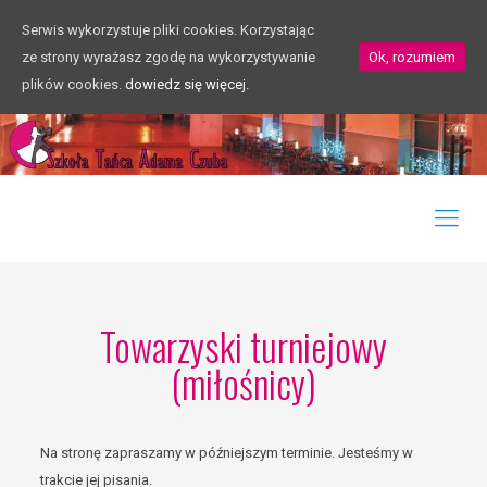
Serwis wykorzystuje pliki cookies. Korzystając
ze strony wyrażasz zgodę na wykorzystywanie
Ok, rozumiem
plików cookies.
dowiedz się więcej.
Towarzyski turniejowy
(miłośnicy)
Na stronę zapraszamy w późniejszym terminie. Jesteśmy w
trakcie jej pisania.