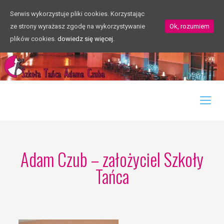
Serwis wykorzystuje pliki cookies. Korzystając
ze strony wyrażasz zgodę na wykorzystywanie
Ok, rozumiem
plików cookies.
dowiedz się więcej.
Adam Czub – założyciel Szkoły
Tańca